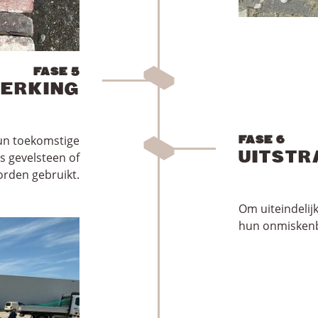
FASE 5
ERKING
un toekomstige
FASE 6
UITSTR
s gevelsteen of
orden gebruikt.
Om uiteindelij
hun onmiskenb