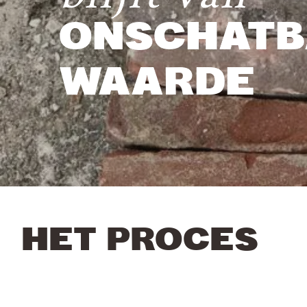
ONSCHATB
WAARDE
HET PROCES