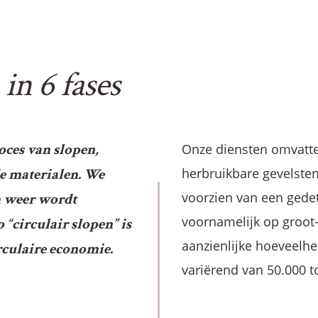
in 6 fases
N
oces van slopen,
Onze diensten omvatte
e materialen. We
herbruikbare gevelste
voorzien van een gedet
m weer wordt
voornamelijk op groot-
 “circulair slopen” is
aanzienlijke hoeveelh
irculaire economie.
variërend van 50.000 t